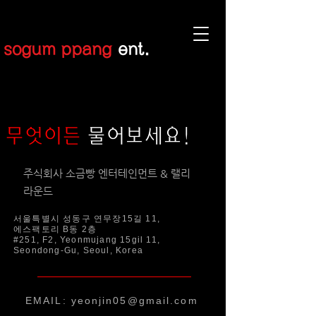
sogum ppang
ent.
무엇이든
물어보세요!
주식회사 소금빵 엔터테인먼트
&
​랠리
라운드
서울특별시 성동구 연무장15길 11,
에스팩토리 B동 2층
#251, F2, Yeonmujang 15gil 11,
Seondong-Gu, Seoul, Korea​
EMAIL: yeonjin05@gmail.com