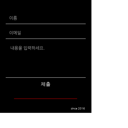
제출
since 2016
주식회사 소금빵엔터테인먼트 Sogumeppang
Entertainment Co., Ltd
행사기획, 축제, 특집방송, 영상제작, 사회공헌 및